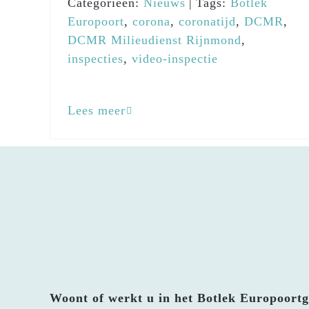
Categorieën:
Nieuws
|
Tags:
Botlek
Europoort
,
corona
,
coronatijd
,
DCMR
,
DCMR Milieudienst Rijnmond
,
inspecties
,
video-inspectie
Lees meer
Woont of werkt u in het Botlek Europoortg